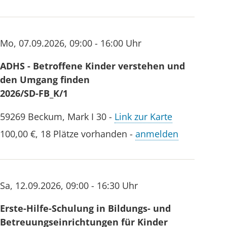
verstehen,
Kommunikation
Elterntypen
mit Eltern
und deren
Bedürfnisse
Mo
,
07.09.2026
,
09:00 - 16:00 Uhr
ADHS - Betroffene Kinder verstehen und
Wenn Worte
Ein interaktiver
den Umgang finden
meine
3-stündiger
2026/SD-FB_K/1
Sprache
Workshop mit
wären ....
Fallsupervision
59269
Beckum
,
Mark I 30
-
Link zur Karte
Praxisorientierte
- lebendig,
100,00 €
,
18 Plätze vorhanden
-
anmelden
Sprachförderung
alltagsnah &
im Alltag
lösungsorientiert
Sa
,
12.09.2026
,
09:00 - 16:30 Uhr
Das
Niedersächsische
Erste-Hilfe-Schulung in Bildungs- und
Institut für
Betreuungseinrichtungen für Kinder
Frühkindliche