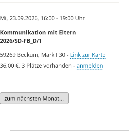
Sprachentwicklung
ermöglicht.
Mi
,
23.09.2026
,
16:00 - 19:00 Uhr
Wie
Kommunikation mit Eltern
Fachkräfte in
2026/SD-FB_D/1
ihrer eigenen
59269
Beckum
,
Mark I 30
-
Link zur Karte
Kraft bleiben
auch in
36,00 €
,
3 Plätze vorhanden
-
anmelden
Herausfordernden
Situationen
Der Alltag
fordert und
zum nächsten Monat...
immer wieder,
alles unter
einen Hut
bekommen,