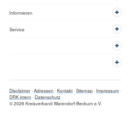
immer wieder
in deine Mitte
Informieren
zu finden.
Service
Die
Veranstaltung
soll sich an
den
Bedürfnissen
der Teilnehmer
orientieren
Disclaimer
Adressen
Kontakt
Sitemap
Impressum
und Theorie
DRK intern
Datenschutz
mit
Entwicklungsförderung
© 2026 Kreisverband Warendorf-Beckum e.V.
praktischen
im
Handlungsmöglichkeiten
pädagogischen
verknüpfen.
Alltag