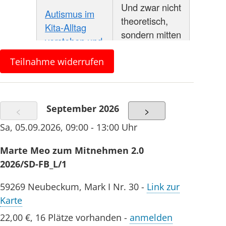
Und zwar nicht
Autismus im
theoretisch,
Kita-Alltag
sondern mitten
verstehen und
aus dem
begleiten,
Leben
Teilnahme widerrufen
starken!- klar,
gegriffen: mit
praxisnah und
echten
lösungsorientiert
Fallbeispielen,
September 2026
<
>
interaktiven
Sa
,
05.09.2026
,
09:00 - 13:00 Uhr
Übungen,
kollegialem
Marte Meo zum Mitnehmen 2.0
Austausch und
2026/SD-FB_L/1
einer großen
Portion Herz.
59269
Neubeckum
,
Mark I Nr. 30
-
Link zur
Karte
Kommunikation
22,00 €
,
16 Plätze vorhanden
-
anmelden