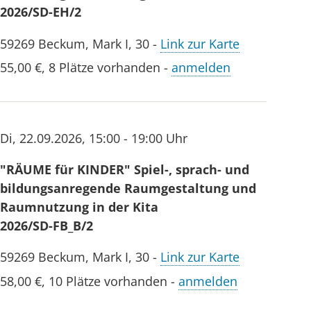
2026/SD-EH/2
Bildung und
Entwicklung
59269
Beckum
,
Mark I, 30
-
Link zur Karte
hat mit BaSiK
55,00 €
,
8 Plätze vorhanden
-
anmelden
(Begleitende
alltagsintegrierte
Alltagsintegrierte
Sprachentwicklungsbeob
Sprachbildung
in
Di
,
22.09.2026
,
15:00 - 19:00 Uhr
auf der
Kindertageseinrichtungen
Grundlage
ein Instrument
"RÄUME für KINDER" Spiel-, sprach- und
vonBaSiK
entwickelt, das
bildungsanregende Raumgestaltung und
eine
Raumnutzung in der Kita
wohlwollende
2026/SD-FB_B/2
und
59269
Beckum
,
Mark I, 30
-
Link zur Karte
prozessorientierte
58,00 €
,
10 Plätze vorhanden
-
anmelden
Unterstützung
der kindlichen