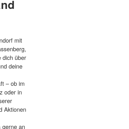
and
ndorf mit
assenberg,
 dich über
und deine
ft – ob im
z oder in
serer
d Aktionen
s gerne an