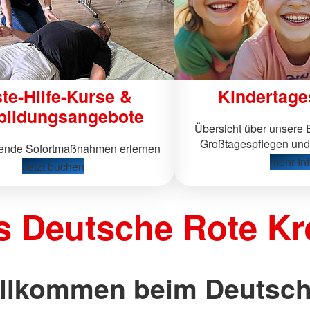
te-Hilfe-Kurse &
Kindertage
bildungsangebote
Übersicht über unsere E
Großtagespflegen und
tende Sofortmaßnahmen erlernen
mehr In
Jetzt buchen
s Deutsche Rote Kr
llkommen beim Deutsc