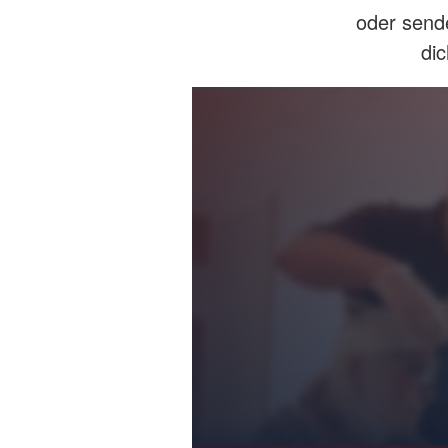
oder sende
di