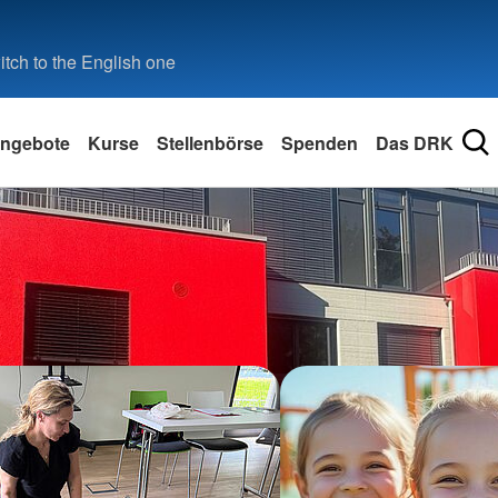
tch to the English one
ngebote
Kurse
Stellenbörse
Spenden
Das DRK