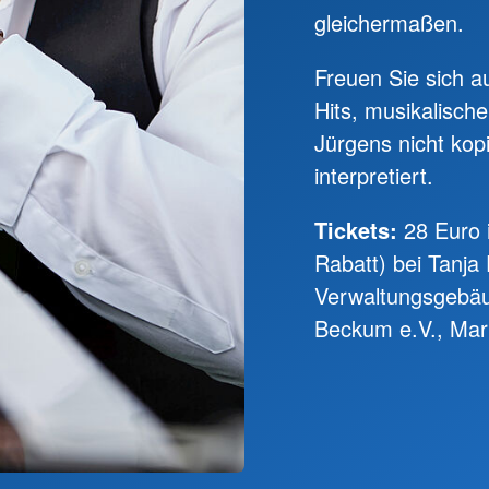
gleichermaßen.
Freuen Sie sich a
Hits, musikalisch
Jürgens nicht kop
interpretiert.
Tickets:
28 Euro i
Rabatt) bei Tanja
Verwaltungsgebä
Beckum e.V., Mar