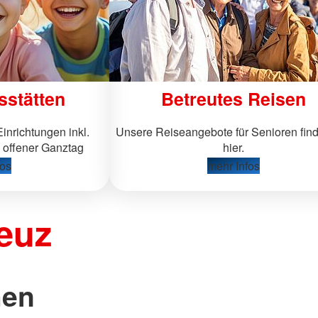
sstätten
Betreutes Reisen
inrichtungen inkl.
Unsere Reiseangebote für Senioren fin
 offener Ganztag
hier.
fos
mehr Infos
euz
hen