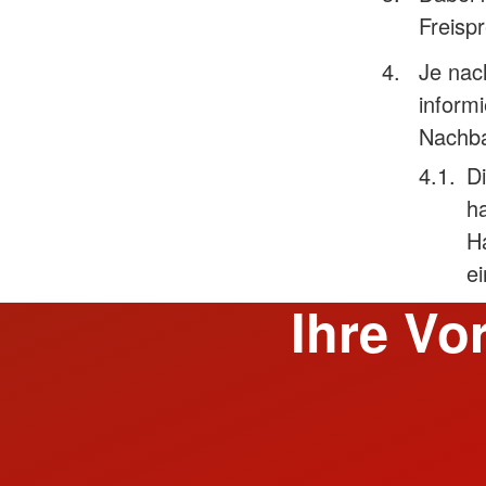
Freisp
Je nac
inform
Nachba
D
h
Ha
ei
Ihre Vo
Innovative Technik auf dem neuesten Stan