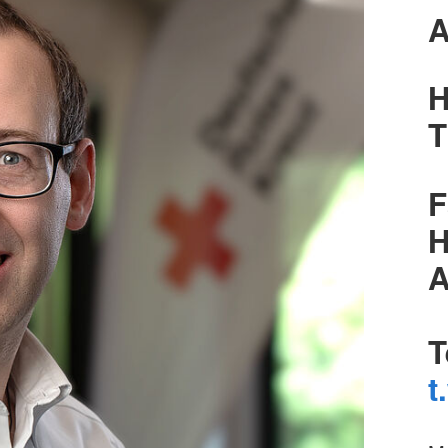
A
H
T
F
H
A
T
t