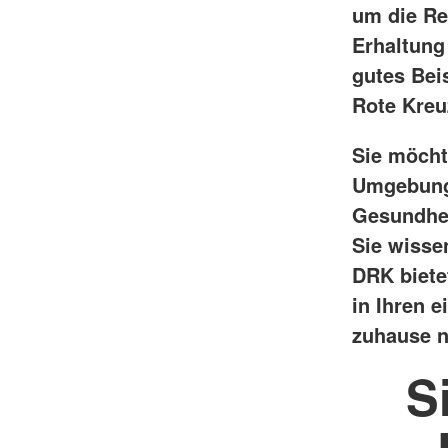
um die Re
Erhaltung
gutes Bei
Rote Kre
Sie möcht
Umgebung 
Gesundhei
Sie wisse
DRK biete
in Ihren 
zuhause ni
S