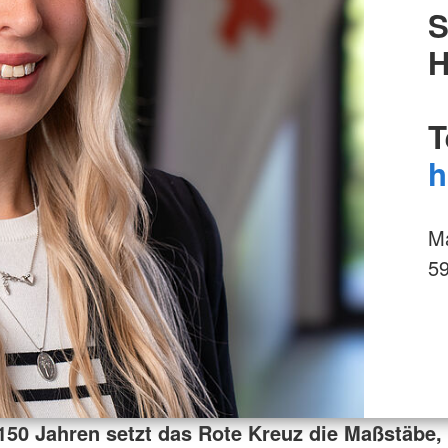
S
H
T
h
Ma
5
 150 Jahren setzt das Rote Kreuz die Maßstäbe,