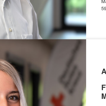
Ma
5
A
F
M