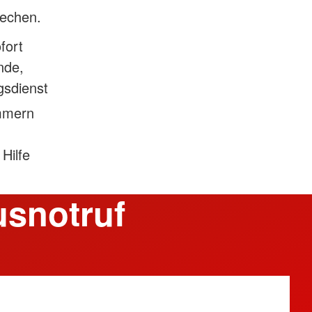
rechen.
fort
nde,
gsdienst
mmern
Hilfe
usnotruf