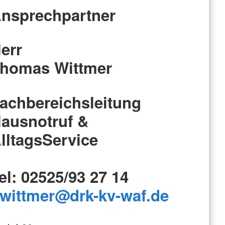
nsprechpartner
err
homas Wittmer
achbereichsleitung
ausnotruf &
lltagsService
el: 02525/93 27 14
.wittmer@drk-kv-waf.de