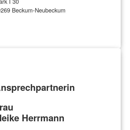
rk I 30
9269 Beckum-Neubeckum
nsprechpartnerin
rau
eike Herrmann