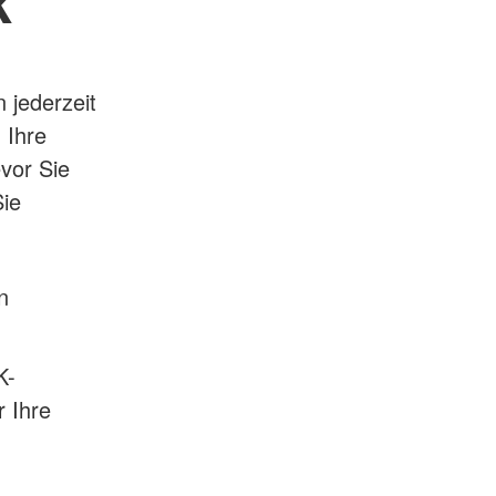
k
 jederzeit
 Ihre
vor Sie
Sie
n
K-
r Ihre