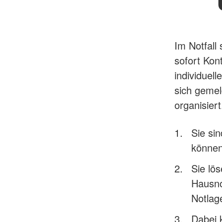
Im Notfall
sofort Kon
individuel
sich gemel
organisiert
Sie sin
können
Sie lö
Hausno
Notlag
Dabei 