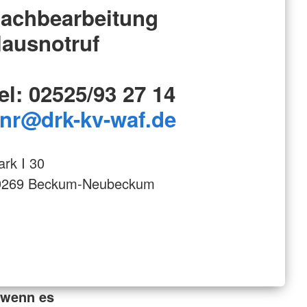
achbearbeitung
ausnotruf
el: 02525/93 27 14
nr
@drk-kv-waf.de
rk I 30
9269 Beckum-Neubeckum
 wenn es