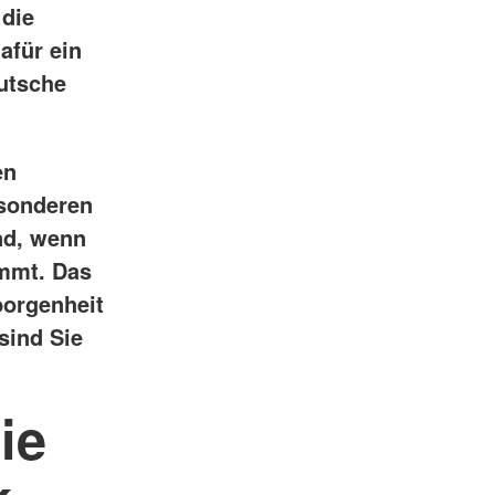
 die
afür ein
eutsche
en
esonderen
nd, wenn
ommt. Das
borgenheit
sind Sie
ie