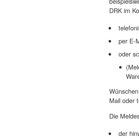
beispielsw
DRK im Kon
telefon
per E-
oder sch
(Mel
Ware
Wünschen S
Mail oder t
Die Meldest
der hi