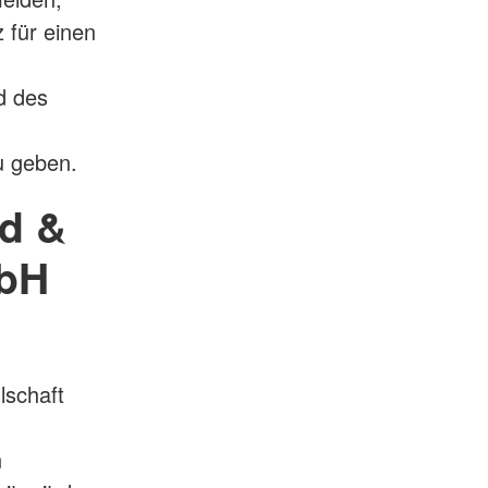
 für einen
d des
u geben.
nd &
mbH
lschaft
n