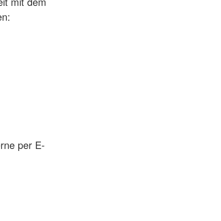
eit mit dem
en:
erne per E-