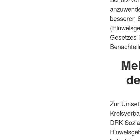
anzuwenden
besseren 
(Hinweisge
Gesetzes i
Benachteil
Mel
de
Zur Umsetz
Kreisverba
DRK Sozial
Hinweisgeb