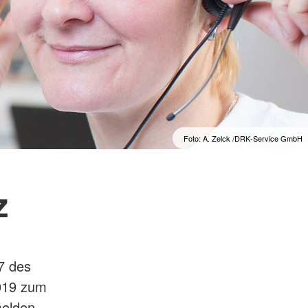
Foto: A. Zelck /DRK-Service GmbH
z
7 des
019 zum
elden,