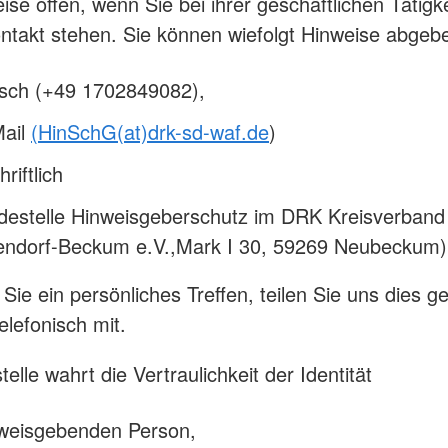
eise offen, wenn Sie bei ihrer geschäftlichen Tätigk
takt stehen. Sie können wiefolgt Hinweise abgeb
isch (+49 1702849082),
Mail
(
HinSchG(at)drk-sd-waf.de
)
riftlich
destelle Hinweisgeberschutz im DRK Kreisverband
ndorf-Beckum e.V.,Mark I 30, 59269 Neubeckum)
ie ein persönliches Treffen, teilen Sie uns dies g
elefonisch mit.
elle wahrt die Vertraulichkeit der Identität
nweisgebenden Person,