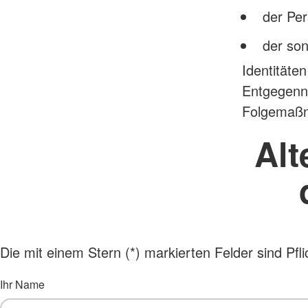
der Pe
der so
Identitäte
Entgegenn
Folgemaßn
Alt
Die mit einem Stern (*) markierten Felder sind Pflic
Ihr Name