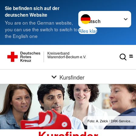
Sie befinden sich auf der
Sprache wechseln zu
deutschen Website
You are on the German website,
you can use the switch to switch to
Alles klar
the English one
Kreisverband
Warendorf-Beckum e.V.
Kursfinder
Foto: A. Zelck / DRK-Service…
Kursfinder