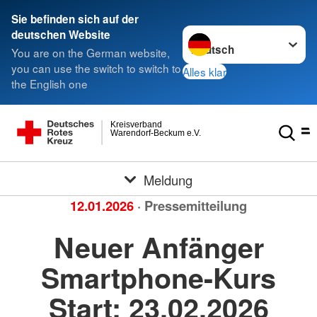
Sie befinden sich auf der
Sprache wechseln zu
deutschen Website
You are on the German website,
you can use the switch to switch to
Alles klar
the English one
Kreisverband
Warendorf-Beckum e.V.
Meldung
12.01.2026
· Pressemitteilung
Neuer Anfänger
Smartphone-Kurs
Start: 23.02.2026