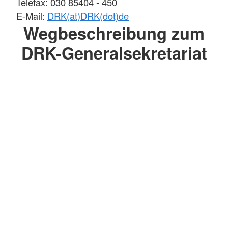
Telefax: 030 85404 - 450
E-Mail:
DRK(at)DRK(dot)de
Wegbeschreibung zum
DRK-Generalsekretariat