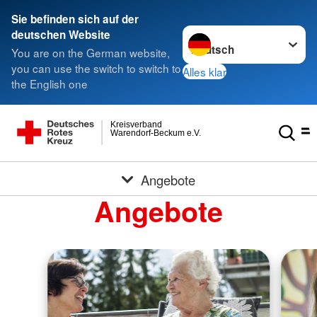
Sie befinden sich auf der
Sprache wechseln zu
deutschen Website
You are on the German website,
you can use the switch to switch to
Alles klar
the English one
Kreisverband
Warendorf-Beckum e.V.
Angebote
Angebote