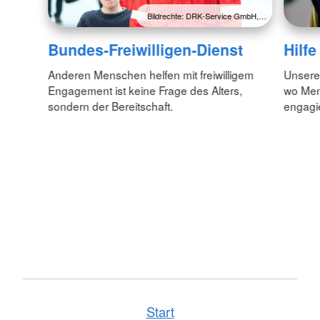
Bildrechte: DRK-Service GmbH,…
Bundes-Freiwilligen-Dienst
Hilf
Anderen Menschen helfen mit freiwilligem
Unsere 
Engagement ist keine Frage des Alters,
wo Men
sondern der Bereitschaft.
engagie
Start