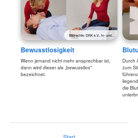
Bildrechte: DRK e.V., In- und…
Bewusstlosigkeit
Blut
Wenn jemand nicht mehr ansprechbar ist,
Durch 
dann wird dieser als „bewusstlos"
zum Sti
bezeichnet.
führend
liegend
die Blu
unterb
Start