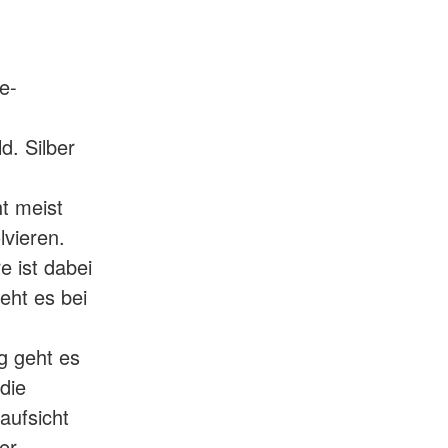
e-
d. Silber
t meist
lvieren.
e ist dabei
ht es bei
g geht es
die
aufsicht
er