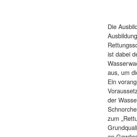
Die Ausbil
Ausbildung
Rettungssc
ist dabei 
Wasserwach
aus, um di
Ein vorange
Vorausset
der Wasser
Schnorchel
zum „Rettu
Grundquali
an Gewässe