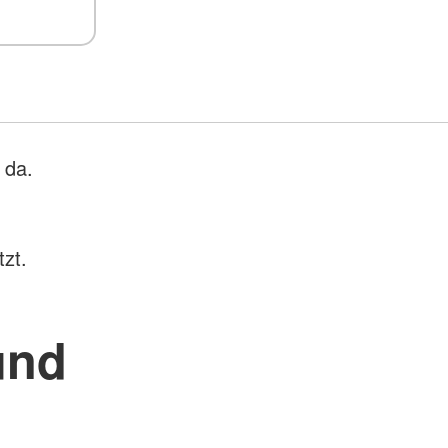
 da.
zt.
und