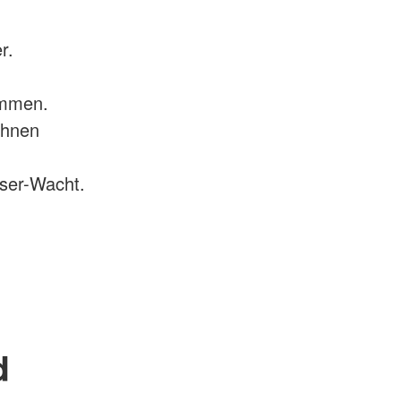
r.
immen.
ihnen
sser-Wacht.
d