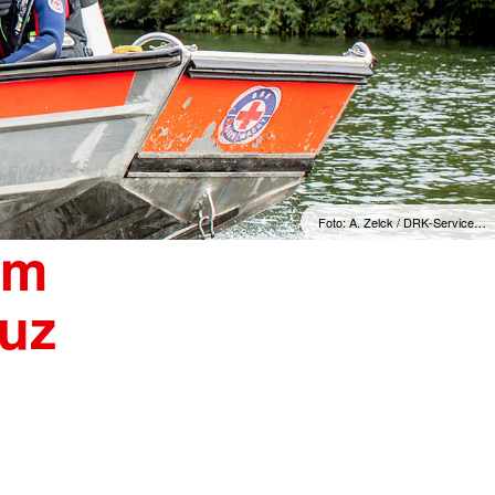
Foto: A. Zelck / DRK-Service…
om
uz