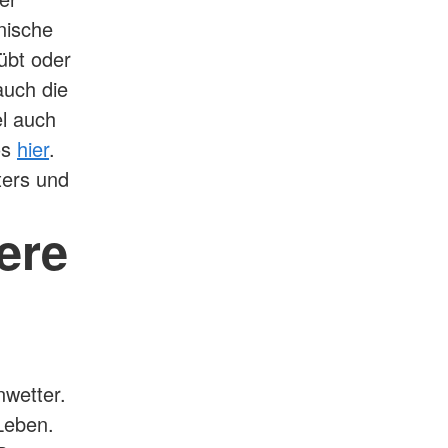
nische
übt oder
auch die
el auch
os
hier
.
ters und
ere
nwetter.
 Leben.