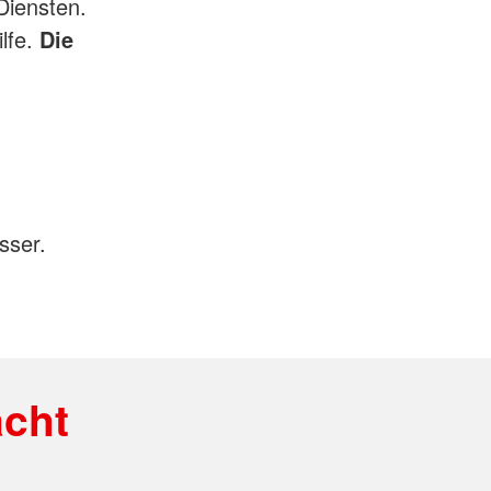
Diensten.
lfe.
Die
sser.
acht