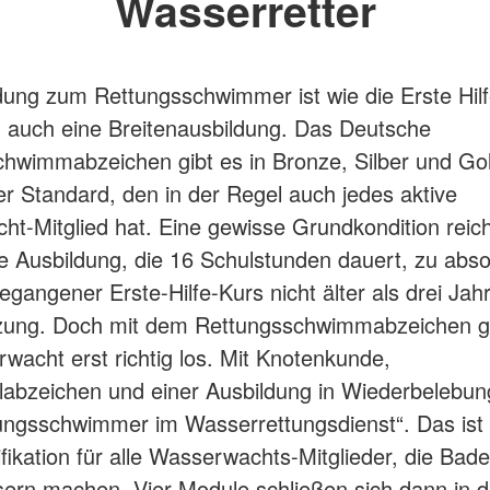
Wasserretter
dung zum Rettungsschwimmer ist wie die Erste Hilf
 auch eine Breitenausbildung. Das Deutsche
hwimmabzeichen gibt es in Bronze, Silber und Gol
der Standard, den in der Regel auch jedes aktive
t-Mitglied hat. Eine gewisse Grundkondition reich
e Ausbildung, die 16 Schulstunden dauert, zu abso
gangener Erste-Hilfe-Kurs nicht älter als drei Jahr
zung. Doch mit dem Rettungsschwimmabzeichen ge
wacht erst richtig los. Mit Knotenkunde,
abzeichen und einer Ausbildung in Wiederbelebun
ngsschwimmer im Wasserrettungsdienst“. Das ist 
fikation für alle Wasserwachts-Mitglieder, die Bade
rn machen. Vier Module schließen sich dann in d