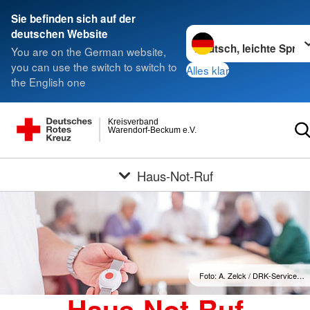
Sie befinden sich auf der
Sprache wechseln zu
deutschen Website
You are on the German website,
you can use the switch to switch to
Alles klar
the English one
Kreisverband
Warendorf-Beckum e.V.
Haus-Not-Ruf
Foto: A. Zelck / DRK-Service…
Haus-Not-Ruf