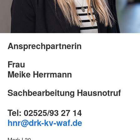
Ansprechpartnerin
Frau
Meike Herrmann
Sachbearbeitung Hausnotruf
Tel: 02525/93 27 14
hnr
@drk-kv-waf.de
Mark I 30